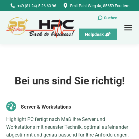
+49 (81 24) 5 26 60 96
Emil-Pahl-Weg 4a, 85659 Forstern
Suchen
Suchen:
Helpdesk
Bei uns sind Sie richtig!
Server & Workstations
Highlight PC fertigt nach Maß ihre Server und
Workstations mit neuester Technik, optimal aufeinander
abgestimmt und genau passend für Ihre Anforderungen.