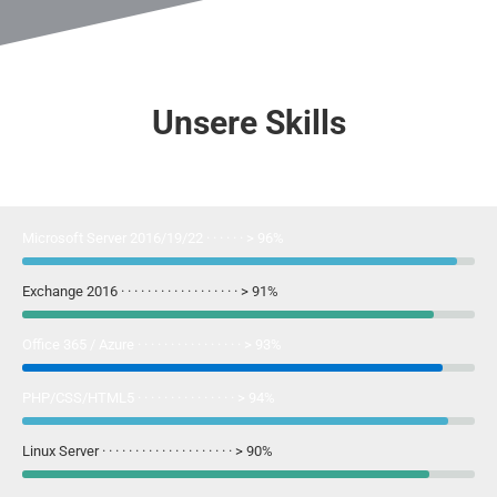
Unsere Skills
Microsoft Server 2016/19/22 · · · · · · >
96%
Exchange 2016 · · · · · · · · · · · · · · · · · · >
91%
Office 365 / Azure · · · · · · · · · · · · · · · · >
93%
PHP/CSS/HTML5 · · · · · · · · · · · · · · · >
94%
Linux Server · · · · · · · · · · · · · · · · · · · · >
90%